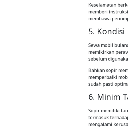
Keselamatan berke
memberi instruksi
membawa penumpan
5. Kondisi
Sewa mobil bulan
memikirkan peraw
sebelum digunakan
Bahkan sopir memi
memperbaiki mobil 
sudah pasti optima
6. Minim 
Sopir memiliki t
termasuk terhadap
mengalami kerusak