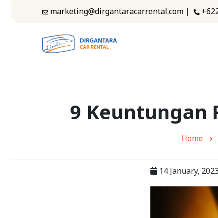
marketing@dirgantaracarrental.com
|
+62
9 Keuntungan R
Home
14 January, 202