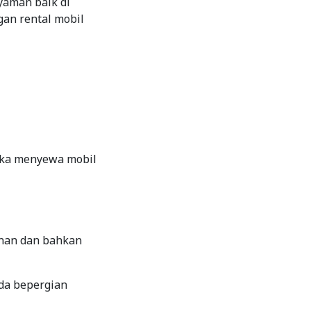
yaman baik di
gan rental mobil
jika menyewa mobil
nan dan bahkan
da bepergian