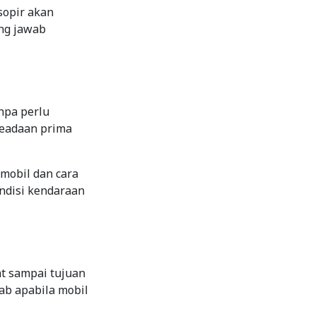
sopir akan
ng jawab
npa perlu
keadaan prima
mobil dan cara
ondisi kendaraan
t sampai tujuan
ab apabila mobil