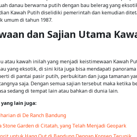
uah danau berwarna putih dengan bau belerag yang eksotik.
dian Kawah Putih diselidiki pemerintah dan kemudian dite
k umum di tahun 1987.
waan dan Sajian Utama
Kawa
u atau kawah inilah yang menjadi keistimewaan Kawah Puti
 yang eksotik, di sini kita juga bisa mendapati panorama
erti di pantai pasir putih, perbukitan dan juga tamanan y
angnya saja. Dengan semua sajian tersebut maka ketika be
sa sedang di tempat lain atau bahkan di dunia lain.
 yang lain juga:
eharian di De Ranch Bandung
a Stone Garden di Citatah, yang Telah Menjadi Geopark
orit untuk Hang Out di Bandung Dengan Konsep Terunik