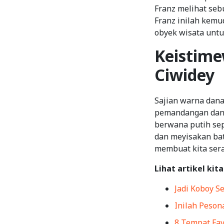
Franz melihat seb
Franz inilah kemu
obyek wisata untu
Keistime
Ciwidey
Sajian warna dana
pemandangan danau
berwana putih sep
dan meyisakan bat
membuat kita sera
Lihat artikel kita
Jadi Koboy S
Inilah Peson
8 Tempat Fav