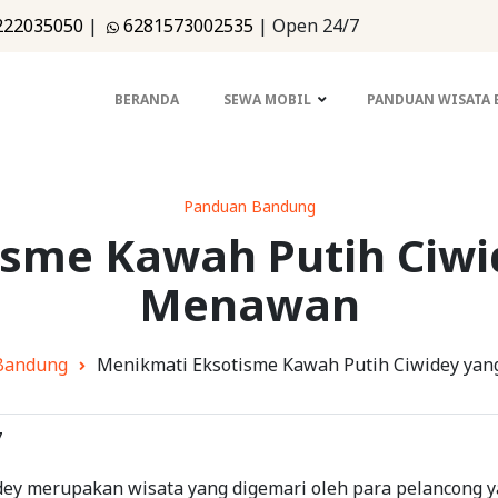
222035050
|
6281573002535
|
Open 24/7
BERANDA
SEWA MOBIL
PANDUAN WISATA
Panduan Bandung
sme Kawah Putih Ciwi
Menawan
Bandung
Menikmati Eksotisme Kawah Putih Ciwidey ya
7
ey merupakan wisata yang digemari oleh para pelancong y