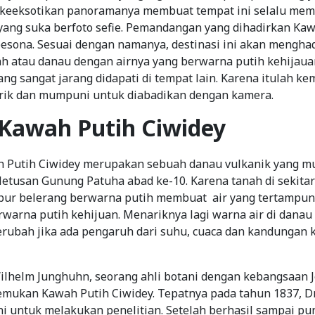
keeksotikan panoramanya membuat tempat ini selalu mem
yang suka berfoto sefie. Pemandangan yang dihadirkan Ka
sona. Sesuai dengan namanya, destinasi ini akan mengha
h atau danau dengan airnya yang berwarna putih kehijau
g sangat jarang didapati di tempat lain. Karena itulah k
arik dan mumpuni untuk diabadikan dengan kamera.
Kawah Putih Ciwidey
 Putih Ciwidey merupakan sebuah danau vulkanik yang m
letusan Gunung Patuha abad ke-10. Karena tanah di sekita
ur belerang berwarna putih membuat air yang tertampun
erwarna putih kehijuan. Menariknya lagi warna air di dana
berubah jika ada pengaruh dari suhu, cuaca dan kandungan 
Wilhelm Junghuhn, seorang ahli botani dengan kebangsaan 
mukan Kawah Putih Ciwidey. Tepatnya pada tahun 1837, Dr.
i untuk melakukan penelitian. Setelah berhasil sampai pun