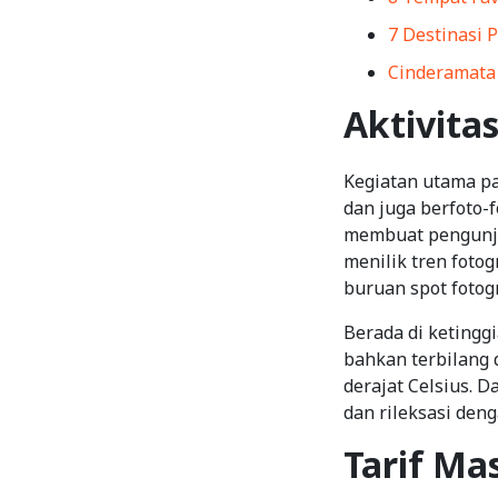
7 Destinasi 
Cinderamata
Aktivita
Kegiatan utama pa
dan juga berfoto-
membuat pengunju
menilik tren foto
buruan spot fotog
Berada di ketingg
bahkan terbilang d
derajat Celsius. 
dan rileksasi den
Tarif Ma