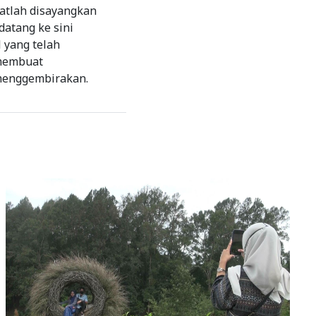
gatlah disayangkan
datang ke sini
 yang telah
 membuat
menggembirakan.