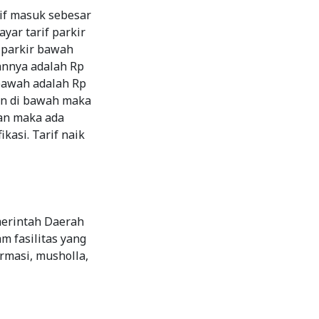
if masuk sebesar
ar tarif parkir
f parkir bawah
rannya adalah Rp
 bawah adalah Rp
an di bawah maka
lan maka ada
kasi. Tarif naik
merintah Daerah
m fasilitas yang
ormasi, musholla,