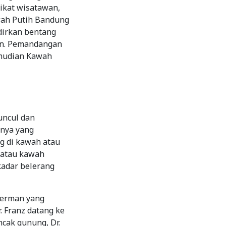
ikat wisatawan,
wah Putih Bandung
dirkan bentang
an. Pemandangan
emudian Kawah
uncul dan
rnya yang
g di kawah atau
u atau kawah
kadar belerang
Jerman yang
 Franz datang ke
cak gunung, Dr.