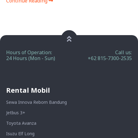
Continue Reading
Hours of Operation:
Call us:
24 Hours (Mon - Sun)
+62 815-7300-2535
Rental Mobil
Sewa Innova Reborn Bandung
Jetbus 3+
Toyota Avanza
Isuzu Elf Long